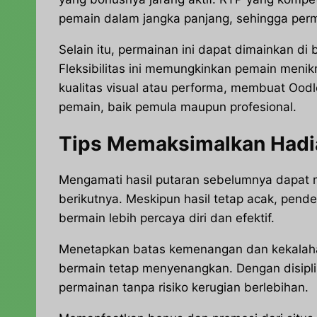
pemain dalam jangka panjang, sehingga perm
Selain itu, permainan ini dapat dimainkan di
Fleksibilitas ini memungkinkan pemain menik
kualitas visual atau performa, membuat Oodl
pemain, baik pemula maupun profesional.
Tips Memaksimalkan Hadia
Mengamati hasil putaran sebelumnya dapat
berikutnya. Meskipun hasil tetap acak, pend
bermain lebih percaya diri dan efektif.
Menetapkan batas kemenangan dan kekalaha
bermain tetap menyenangkan. Dengan disipli
permainan tanpa risiko kerugian berlebihan.