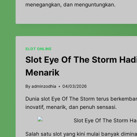
menegangkan, dan menguntungkan.
SLOT ONLINE
Slot Eye Of The Storm Had
Menarik
By
adminzodhia
04/03/2026
Dunia slot Eye Of The Storm terus berkemb
inovatif, menarik, dan penuh sensasi.
Salah satu slot yang kini mulai banyak dimi