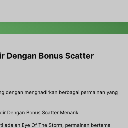
ir Dengan Bonus Scatter
ang dengan menghadirkan berbagai permainan yang
nati adalah Eye Of The Storm, permainan bertema