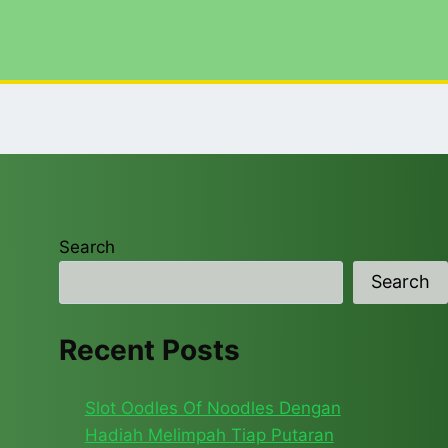
Search
Search
Recent Posts
Slot Oodles Of Noodles Dengan
Hadiah Melimpah Tiap Putaran