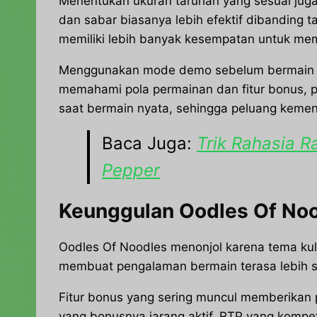
Menentukan ukuran taruhan yang sesuai juga
dan sabar biasanya lebih efektif dibanding 
memiliki lebih banyak kesempatan untuk mem
Menggunakan mode demo sebelum bermain de
memahami pola permainan dan fitur bonus, p
saat bermain nyata, sehingga peluang kemen
Baca Juga:
Trik Rahasia R
Pepper
Keunggulan Oodles Of Noo
Oodles Of Noodles menonjol karena tema kuline
membuat pengalaman bermain terasa lebih se
Fitur bonus yang sering muncul memberikan p
yang bonusnya jarang aktif. RTP yang kompet