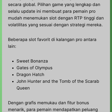
secara global. Pilihan game yang lengkap dan
selalu update ini membuat para pemain pro
mudah menemukan slot dengan RTP tinggi dan
volatilitas yang sesuai dengan strategi mereka.
Beberapa slot favorit di kalangan pro antara
lain:
Sweet Bonanza
Gates of Olympus
Dragon Hatch
John Hunter and the Tomb of the Scarab
Queen
Dengan grafis memukau dan fitur bonus
menarik, para pemain mendapatkan peluang