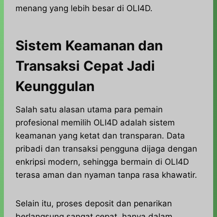
menang yang lebih besar di OLI4D.
Sistem Keamanan dan
Transaksi Cepat Jadi
Keunggulan
Salah satu alasan utama para pemain
profesional memilih OLI4D adalah sistem
keamanan yang ketat dan transparan. Data
pribadi dan transaksi pengguna dijaga dengan
enkripsi modern, sehingga bermain di OLI4D
terasa aman dan nyaman tanpa rasa khawatir.
Selain itu, proses deposit dan penarikan
berlangsung sangat cepat, hanya dalam