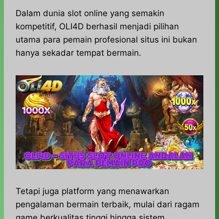
h
a
e
e
k
i
h
a
c
s
l
y
n
a
Dalam dunia slot online yang semakin
t
e
s
e
p
e
r
kompetitif, OLI4D berhasil menjadi pilihan
s
b
e
g
e
e
utama para pemain profesional situs ini bukan
A
o
n
r
hanya sekadar tempat bermain.
p
o
g
a
p
k
e
m
r
Tetapi juga platform yang menawarkan
pengalaman bermain terbaik, mulai dari ragam
game berkualitas tinggi hingga sistem