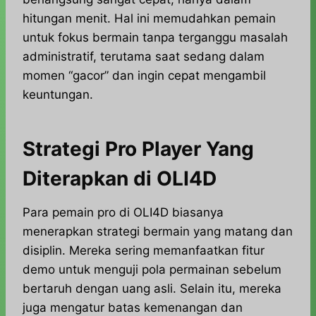
hitungan menit. Hal ini memudahkan pemain
untuk fokus bermain tanpa terganggu masalah
administratif, terutama saat sedang dalam
momen “gacor” dan ingin cepat mengambil
keuntungan.
Strategi Pro Player Yang
Diterapkan di OLI4D
Para pemain pro di OLI4D biasanya
menerapkan strategi bermain yang matang dan
disiplin. Mereka sering memanfaatkan fitur
demo untuk menguji pola permainan sebelum
bertaruh dengan uang asli. Selain itu, mereka
juga mengatur batas kemenangan dan