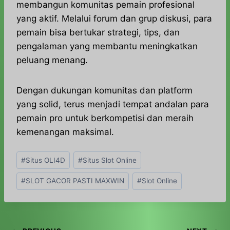
membangun komunitas pemain profesional
yang aktif. Melalui forum dan grup diskusi, para
pemain bisa bertukar strategi, tips, dan
pengalaman yang membantu meningkatkan
peluang menang.
Dengan dukungan komunitas dan platform
yang solid, terus menjadi tempat andalan para
pemain pro untuk berkompetisi dan meraih
kemenangan maksimal.
Post
#
Situs OLI4D
#
Situs Slot Online
Tags:
#
SLOT GACOR PASTI MAXWIN
#
Slot Online