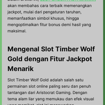
akan membahas cara terbaik memenangkan
jackpot, mulai dari pengaturan taruhan,
memanfaatkan simbol khusus, hingga
mengoptimalkan fitur bonus demi hasil yang
maksimal.
Mengenal Slot Timber Wolf
Gold dengan Fitur Jackpot
Menarik
Slot Timber Wolf Gold adalah salah satu
permainan slot online paling seru dan penuh
tantangan dari Aristocrat Gaming. Dengan
tema alam liar yang memukau dan efek visual