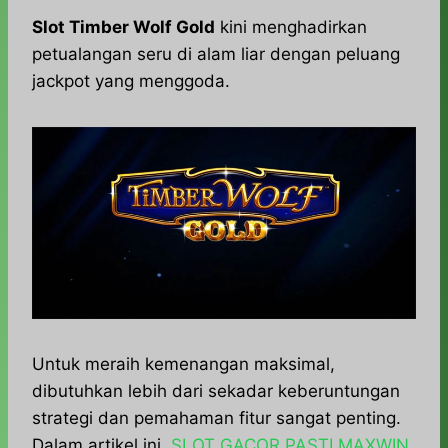
h
a
e
e
k
i
h
a
c
s
l
y
n
a
Slot Timber Wolf Gold
kini menghadirkan
t
e
s
e
p
e
r
petualangan seru di alam liar dengan peluang
s
b
e
g
e
e
jackpot yang menggoda.
A
o
n
r
p
o
g
a
p
k
e
m
r
Untuk meraih kemenangan maksimal,
dibutuhkan lebih dari sekadar keberuntungan
strategi dan pemahaman fitur sangat penting.
Dalam artikel ini,
SLOT GACOR PASTI MAXWIN