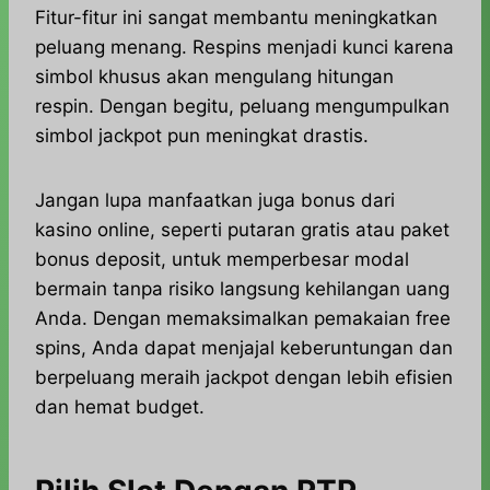
Fitur-fitur ini sangat membantu meningkatkan
peluang menang. Respins menjadi kunci karena
simbol khusus akan mengulang hitungan
respin. Dengan begitu, peluang mengumpulkan
simbol jackpot pun meningkat drastis.
Jangan lupa manfaatkan juga bonus dari
kasino online, seperti putaran gratis atau paket
bonus deposit, untuk memperbesar modal
bermain tanpa risiko langsung kehilangan uang
Anda. Dengan memaksimalkan pemakaian free
spins, Anda dapat menjajal keberuntungan dan
berpeluang meraih jackpot dengan lebih efisien
dan hemat budget.