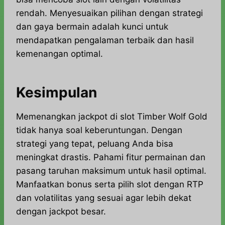
rendah. Menyesuaikan pilihan dengan strategi
dan gaya bermain adalah kunci untuk
mendapatkan pengalaman terbaik dan hasil
kemenangan optimal.
Kesimpulan
Memenangkan jackpot di slot Timber Wolf Gold
tidak hanya soal keberuntungan. Dengan
strategi yang tepat, peluang Anda bisa
meningkat drastis. Pahami fitur permainan dan
pasang taruhan maksimum untuk hasil optimal.
Manfaatkan bonus serta pilih slot dengan RTP
dan volatilitas yang sesuai agar lebih dekat
dengan jackpot besar.