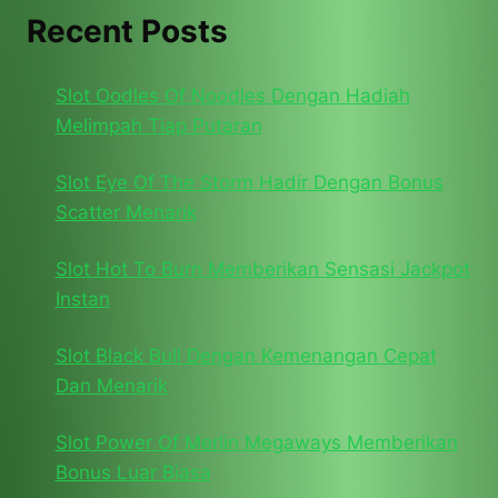
Recent Posts
Slot Oodles Of Noodles Dengan Hadiah
Melimpah Tiap Putaran
Slot Eye Of The Storm Hadir Dengan Bonus
Scatter Menarik
Slot Hot To Burn Memberikan Sensasi Jackpot
Instan
Slot Black Bull Dengan Kemenangan Cepat
Dan Menarik
Slot Power Of Merlin Megaways Memberikan
Bonus Luar Biasa