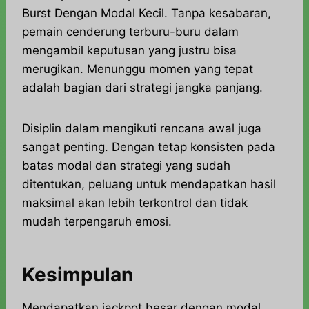
Burst Dengan Modal Kecil. Tanpa kesabaran,
pemain cenderung terburu-buru dalam
mengambil keputusan yang justru bisa
merugikan. Menunggu momen yang tepat
adalah bagian dari strategi jangka panjang.
Disiplin dalam mengikuti rencana awal juga
sangat penting. Dengan tetap konsisten pada
batas modal dan strategi yang sudah
ditentukan, peluang untuk mendapatkan hasil
maksimal akan lebih terkontrol dan tidak
mudah terpengaruh emosi.
Kesimpulan
Mendapatkan jackpot besar dengan modal