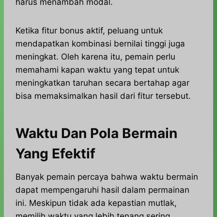
harus menambah modal.
Ketika fitur bonus aktif, peluang untuk
mendapatkan kombinasi bernilai tinggi juga
meningkat. Oleh karena itu, pemain perlu
memahami kapan waktu yang tepat untuk
meningkatkan taruhan secara bertahap agar
bisa memaksimalkan hasil dari fitur tersebut.
Waktu Dan Pola Bermain
Yang Efektif
Banyak pemain percaya bahwa waktu bermain
dapat mempengaruhi hasil dalam permainan
ini. Meskipun tidak ada kepastian mutlak,
memilih waktu yang lebih tenang sering