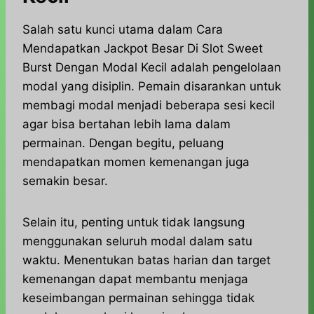
Salah satu kunci utama dalam Cara
Mendapatkan Jackpot Besar Di Slot Sweet
Burst Dengan Modal Kecil adalah pengelolaan
modal yang disiplin. Pemain disarankan untuk
membagi modal menjadi beberapa sesi kecil
agar bisa bertahan lebih lama dalam
permainan. Dengan begitu, peluang
mendapatkan momen kemenangan juga
semakin besar.
Selain itu, penting untuk tidak langsung
menggunakan seluruh modal dalam satu
waktu. Menentukan batas harian dan target
kemenangan dapat membantu menjaga
keseimbangan permainan sehingga tidak