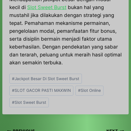
kecil di
Slot Sweet Burst
bukan hal yang
mustahil jika dilakukan dengan strategi yang
tepat. Pemahaman mekanisme permainan,
pengelolaan modal, pemanfaatan fitur bonus,
serta disiplin bermain menjadi faktor utama
keberhasilan. Dengan pendekatan yang sabar
dan terarah, peluang untuk meraih hasil optimal
akan semakin terbuka.
Post
#
Jackpot Besar Di Slot Sweet Burst
Tags:
#
SLOT GACOR PASTI MAXWIN
#
Slot Online
#
Slot Sweet Burst
PREVIOUS
NEXT