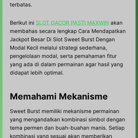
terbatas.
Berikut ini
SLOT GACOR PASTI MAXWIN
akan
membahas secara lengkap Cara Mendapatkan
Jackpot Besar Di Slot Sweet Burst Dengan
Modal Kecil melalui strategi sederhana,
pengelolaan modal, serta pemahaman fitur
yang ada di dalam permainan agar hasil yang
didapat lebih optimal.
Memahami Mekanisme
Sweet Burst memiliki mekanisme permainan
yang mengandalkan kombinasi simbol dengan
tema permen dan buah-buahan manis. Setiap
kombinasi yang sesuai akan memberikan