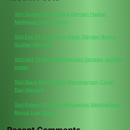
Slot Oodles Of Noodles Dengan Hadiah
Melimpah Tiap Putaran
Slot Eye Of The Storm Hadir Dengan Bonus
Scatter Menarik
Slot Hot To Burn Memberikan Sensasi Jackpot
Instan
Slot Black Bull Dengan Kemenangan Cepat
Dan Menarik
Slot Power Of Merlin Megaways Memberikan
Bonus Luar Biasa