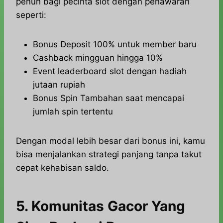
penuh bagi pecinta slot dengan penawaran
seperti:
Bonus Deposit 100% untuk member baru
Cashback mingguan hingga 10%
Event leaderboard slot dengan hadiah
jutaan rupiah
Bonus Spin Tambahan saat mencapai
jumlah spin tertentu
Dengan modal lebih besar dari bonus ini, kamu
bisa menjalankan strategi panjang tanpa takut
cepat kehabisan saldo.
5. Komunitas Gacor Yang