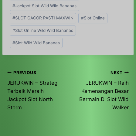
Post
#
Jackpot Slot Wild Wild Bananas
Tags:
#
SLOT GACOR PASTI MAXWIN
#
Slot Online
#
Slot Online Wild Wild Bananas
#
Slot Wild Wild Bananas
Post
PREVIOUS
NEXT
JERUKWIN – Strategi
JERUKWIN – Raih
navigation
Terbaik Meraih
Kemenangan Besar
Jackpot Slot North
Bermain Di Slot Wild
Storm
Walker