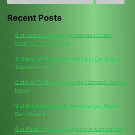
Recent Posts
Slot Oodles Of Noodles Dengan Hadiah
Melimpah Tiap Putaran
Slot Eye Of The Storm Hadir Dengan Bonus
Scatter Menarik
Slot Hot To Burn Memberikan Sensasi Jackpot
Instan
Slot Black Bull Dengan Kemenangan Cepat
Dan Menarik
Slot Power Of Merlin Megaways Memberikan