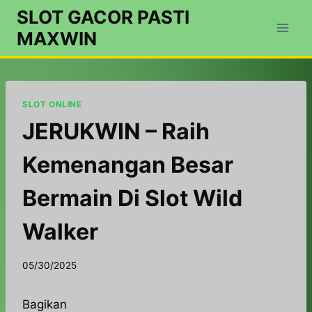
Skip
SLOT GACOR PASTI
to
MAXWIN
content
SLOT ONLINE
JERUKWIN – Raih
Kemenangan Besar
Bermain Di Slot Wild
Walker
05/30/2025
Bagikan