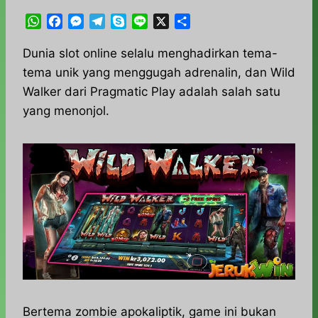
W
F
M
T
S
L
X
S
h
a
e
e
k
i
h
a
c
s
l
y
n
a
Dunia slot online selalu menghadirkan tema-
t
e
s
e
p
e
r
tema unik yang menggugah adrenalin, dan Wild
s
b
e
g
e
e
Walker dari Pragmatic Play adalah salah satu
A
o
n
r
yang menonjol.
p
o
g
a
p
k
e
m
r
Bertema zombie apokaliptik, game ini bukan