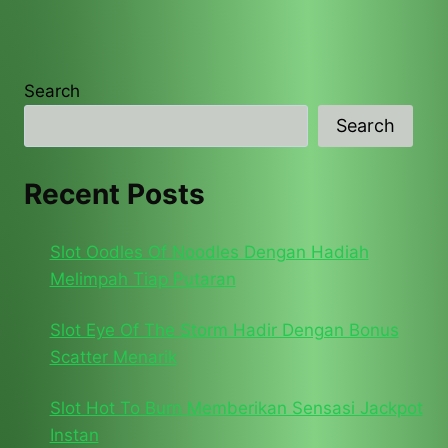
Search
Search
Recent Posts
Slot Oodles Of Noodles Dengan Hadiah
Melimpah Tiap Putaran
Slot Eye Of The Storm Hadir Dengan Bonus
Scatter Menarik
Slot Hot To Burn Memberikan Sensasi Jackpot
Instan