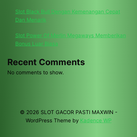
Slot Black Bull Dengan Kemenangan Cepat
Dan Menarik
Slot Power Of Merlin Megaways Memberikan
Bonus Luar Biasa
Recent Comments
No comments to show.
© 2026 SLOT GACOR PASTI MAXWIN -
WordPress Theme by
Kadence WP