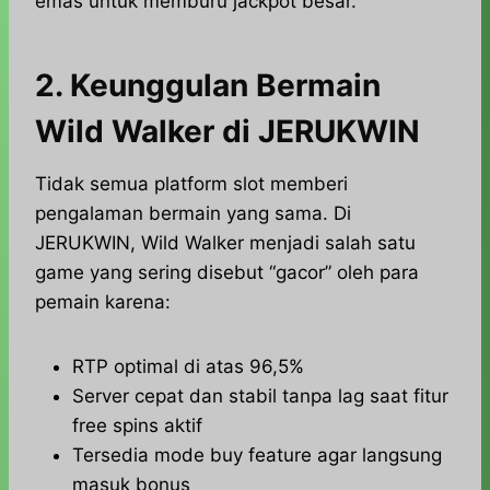
emas untuk memburu jackpot besar.
2. Keunggulan Bermain
Wild Walker di JERUKWIN
Tidak semua platform slot memberi
pengalaman bermain yang sama. Di
JERUKWIN, Wild Walker menjadi salah satu
game yang sering disebut “gacor” oleh para
pemain karena:
RTP optimal di atas 96,5%
Server cepat dan stabil tanpa lag saat fitur
free spins aktif
Tersedia mode buy feature agar langsung
masuk bonus