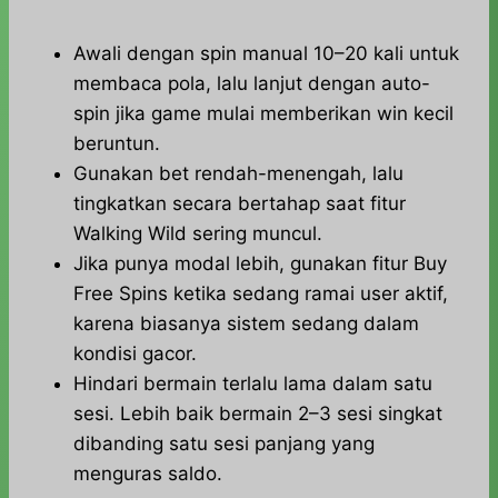
Awali dengan spin manual 10–20 kali untuk
membaca pola, lalu lanjut dengan auto-
spin jika game mulai memberikan win kecil
beruntun.
Gunakan bet rendah-menengah, lalu
tingkatkan secara bertahap saat fitur
Walking Wild sering muncul.
Jika punya modal lebih, gunakan fitur Buy
Free Spins ketika sedang ramai user aktif,
karena biasanya sistem sedang dalam
kondisi gacor.
Hindari bermain terlalu lama dalam satu
sesi. Lebih baik bermain 2–3 sesi singkat
dibanding satu sesi panjang yang
menguras saldo.