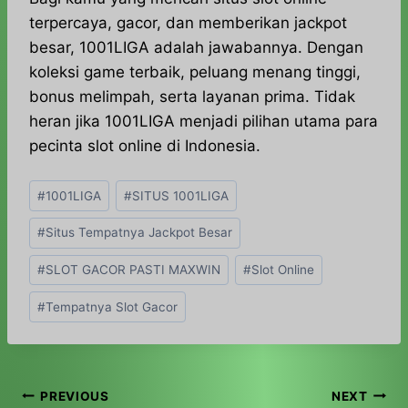
terpercaya, gacor, dan memberikan jackpot
besar, 1001LIGA adalah jawabannya. Dengan
koleksi game terbaik, peluang menang tinggi,
bonus melimpah, serta layanan prima. Tidak
heran jika 1001LIGA menjadi pilihan utama para
pecinta slot online di Indonesia.
Post
#
1001LIGA
#
SITUS 1001LIGA
Tags:
#
Situs Tempatnya Jackpot Besar
#
SLOT GACOR PASTI MAXWIN
#
Slot Online
#
Tempatnya Slot Gacor
Post
PREVIOUS
NEXT