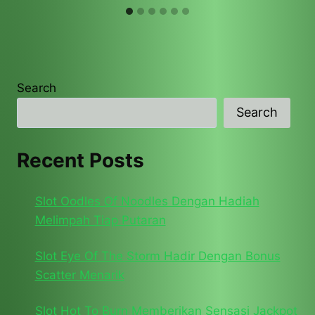
Search
Search
Recent Posts
Slot Oodles Of Noodles Dengan Hadiah
Melimpah Tiap Putaran
Slot Eye Of The Storm Hadir Dengan Bonus
Scatter Menarik
Slot Hot To Burn Memberikan Sensasi Jackpot