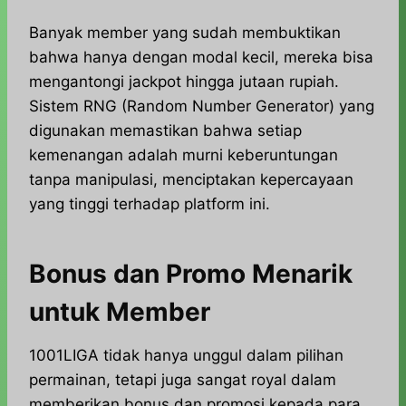
Banyak member yang sudah membuktikan
bahwa hanya dengan modal kecil, mereka bisa
mengantongi jackpot hingga jutaan rupiah.
Sistem RNG (Random Number Generator) yang
digunakan memastikan bahwa setiap
kemenangan adalah murni keberuntungan
tanpa manipulasi, menciptakan kepercayaan
yang tinggi terhadap platform ini.
Bonus dan Promo Menarik
untuk Member
1001LIGA tidak hanya unggul dalam pilihan
permainan, tetapi juga sangat royal dalam
memberikan bonus dan promosi kepada para