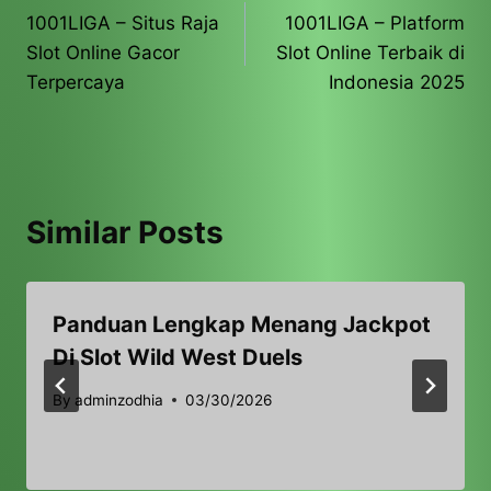
1001LIGA – Situs Raja
1001LIGA – Platform
navigation
Slot Online Gacor
Slot Online Terbaik di
Terpercaya
Indonesia 2025
Similar Posts
Panduan Lengkap Menang Jackpot
Di Slot Wild West Duels
By
adminzodhia
03/30/2026