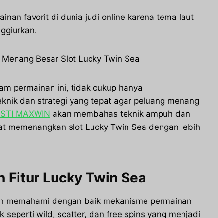
inan favorit di dunia judi online karena tema laut
ggiurkan.
m permainan ini, tidak cukup hanya
knik dan strategi yang tepat agar peluang menang
STI MAXWIN
akan membahas teknik ampuh dan
at memenangkan slot Lucky Twin Sea dengan lebih
Fitur Lucky Twin Sea
ah memahami dengan baik mekanisme permainan
k seperti wild, scatter, dan free spins yang menjadi