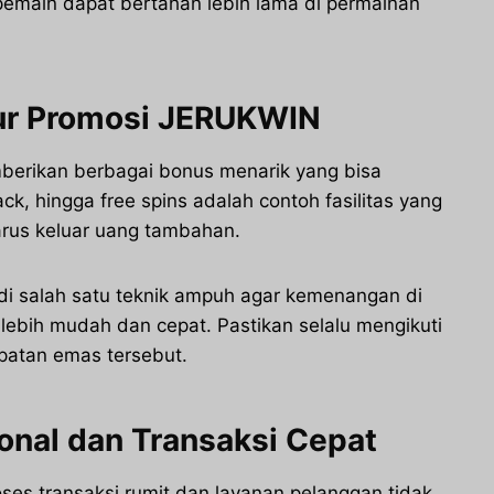
emain dapat bertahan lebih lama di permainan
tur Promosi JERUKWIN
berikan berbagai bonus menarik yang bisa
k, hingga free spins adalah contoh fasilitas yang
rus keluar uang tambahan.
di salah satu teknik ampuh agar kemenangan di
lebih mudah dan cepat. Pastikan selalu mengikuti
patan emas tersebut.
onal dan Transaksi Cepat
oses transaksi rumit dan layanan pelanggan tidak