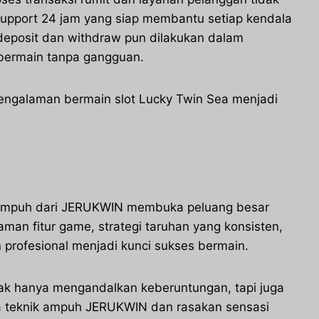
upport 24 jam yang siap membantu setiap kendala
deposit dan withdraw pun dilakukan dalam
 bermain tanpa gangguan.
galaman bermain slot Lucky Twin Sea menjadi
k ampuh dari JERUKWIN membuka peluang besar
n fitur game, strategi taruhan yang konsisten,
profesional menjadi kunci sukses bermain.
ak hanya mengandalkan keberuntungan, tapi juga
oba teknik ampuh JERUKWIN dan rasakan sensasi