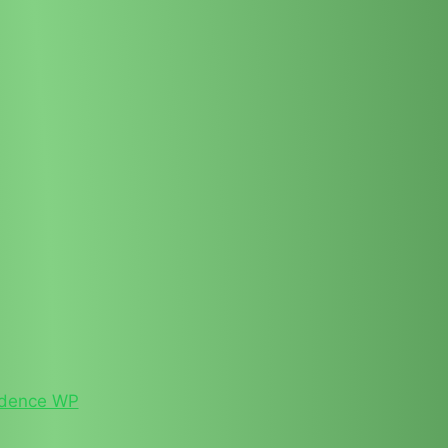
Rahasia Untuk Menang Maxwin
di Slot Cash Strike Triple Fire
Terbongkar
By
adminzodhia
07/26/2025
dence WP