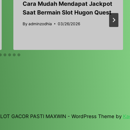
Cara Mudah Mendapat Jackpot
Saat Bermain Slot Hugon Quest
By
adminzodhia
03/26/2026
SLOT GACOR PASTI MAXWIN - WordPress Theme by
Ka