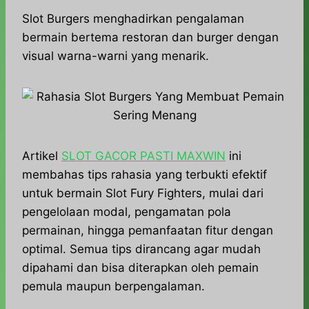
h
a
e
e
k
i
h
a
c
s
l
y
n
a
Slot Burgers menghadirkan pengalaman
t
e
s
e
p
e
r
bermain bertema restoran dan burger dengan
s
b
e
g
e
e
visual warna-warni yang menarik.
A
o
n
r
p
o
g
a
p
k
e
m
r
Artikel
SLOT GACOR PASTI MAXWIN
ini
membahas tips rahasia yang terbukti efektif
untuk bermain Slot Fury Fighters, mulai dari
pengelolaan modal, pengamatan pola
permainan, hingga pemanfaatan fitur dengan
optimal. Semua tips dirancang agar mudah
dipahami dan bisa diterapkan oleh pemain
pemula maupun berpengalaman.