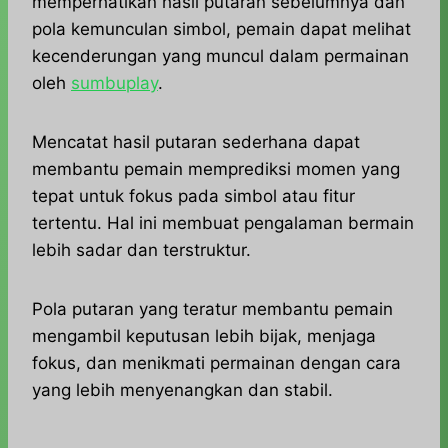
memperhatikan hasil putaran sebelumnya dan
pola kemunculan simbol, pemain dapat melihat
kecenderungan yang muncul dalam permainan
oleh
sumbuplay
.
Mencatat hasil putaran sederhana dapat
membantu pemain memprediksi momen yang
tepat untuk fokus pada simbol atau fitur
tertentu. Hal ini membuat pengalaman bermain
lebih sadar dan terstruktur.
Pola putaran yang teratur membantu pemain
mengambil keputusan lebih bijak, menjaga
fokus, dan menikmati permainan dengan cara
yang lebih menyenangkan dan stabil.