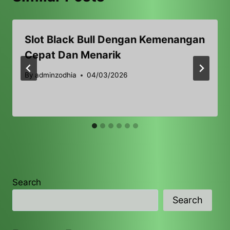
Slot Black Bull Dengan Kemenangan
Cepat Dan Menarik
By
adminzodhia
04/03/2026
Search
Search