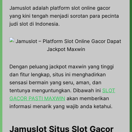
h
a
e
e
k
i
h
a
c
s
l
y
n
a
Jamuslot adalah platform slot online gacor
t
e
s
e
p
e
r
yang kini tengah menjadi sorotan para pecinta
s
b
e
g
e
e
judi slot di Indonesia.
A
o
n
r
p
o
g
a
p
k
e
m
r
Dengan peluang jackpot maxwin yang tinggi
dan fitur lengkap, situs ini menghadirkan
sensasi bermain yang seru, aman, dan
tentunya menguntungkan. Dibawah ini
SLOT
GACOR PASTI MAXWIN
akan memberikan
informasi menarik yang wajib anda ketahui.
Jamuslot Situs Slot Gacor