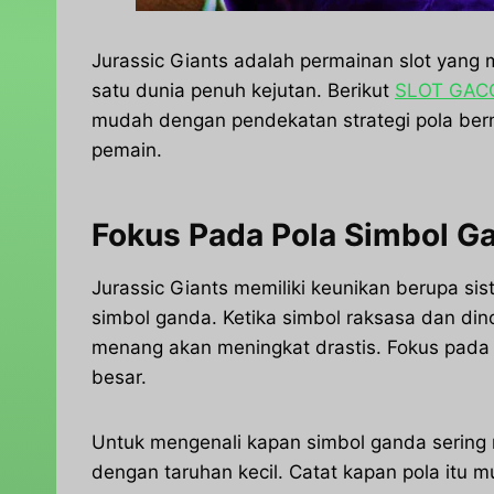
Jurassic Giants adalah permainan slot yan
satu dunia penuh kejutan. Berikut
SLOT GAC
mudah dengan pendekatan strategi pola ber
pemain.
Fokus Pada Pola Simbol G
Jurassic Giants memiliki keunikan berupa 
simbol ganda. Ketika simbol raksasa dan di
menang akan meningkat drastis. Fokus pada 
besar.
Untuk mengenali kapan simbol ganda sering
dengan taruhan kecil. Catat kapan pola itu 