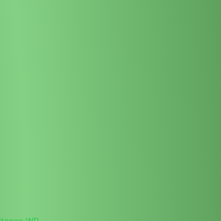
Slot Eye Of The Storm Hadir
Dengan Bonus Scatter Menarik
By
adminzodhia
04/03/2026