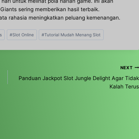
ari untuk melihat pola harian game. Ini akan
ants sering memberikan hasil terbaik.
jata rahasia meningkatkan peluang kemenangan.
s
#
Slot Online
#
Tutorial Mudah Menang Slot
NEXT
Panduan Jackpot Slot Jungle Delight Agar Tidak
Kalah Terus