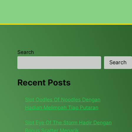
Search
Search
Recent Posts
Slot Oodles Of Noodles Dengan
Hadiah Melimpah Tiap Putaran
Slot Eye Of The Storm Hadir Dengan
Bonus Scatter Menarik