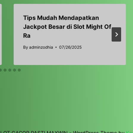
Tips Mudah Mendapatkan
Jackpot Besar di Slot Might Of
Ra
By
adminzodhia
07/26/2025