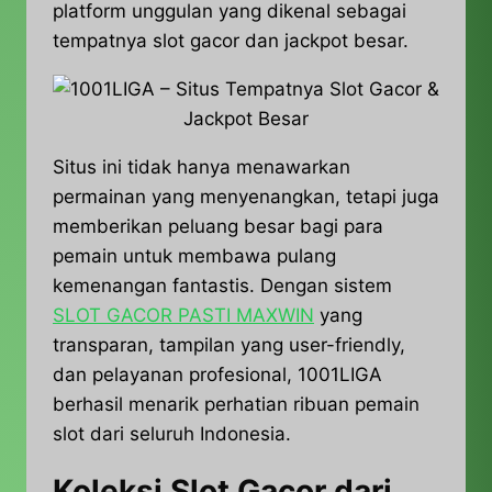
platform unggulan yang dikenal sebagai
tempatnya slot gacor dan jackpot besar.
Situs ini tidak hanya menawarkan
permainan yang menyenangkan, tetapi juga
memberikan peluang besar bagi para
pemain untuk membawa pulang
kemenangan fantastis. Dengan sistem
SLOT GACOR PASTI MAXWIN
yang
transparan, tampilan yang user-friendly,
dan pelayanan profesional, 1001LIGA
berhasil menarik perhatian ribuan pemain
slot dari seluruh Indonesia.
Koleksi Slot Gacor dari