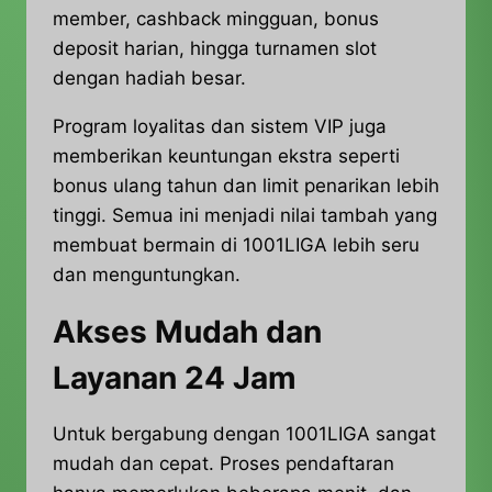
member, cashback mingguan, bonus
deposit harian, hingga turnamen slot
dengan hadiah besar.
Program loyalitas dan sistem VIP juga
memberikan keuntungan ekstra seperti
bonus ulang tahun dan limit penarikan lebih
tinggi. Semua ini menjadi nilai tambah yang
membuat bermain di 1001LIGA lebih seru
dan menguntungkan.
Akses Mudah dan
Layanan 24 Jam
Untuk bergabung dengan 1001LIGA sangat
mudah dan cepat. Proses pendaftaran