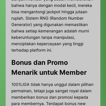
bahwa hanya dengan modal kecil, mereka
bisa mengantongi jackpot hingga jutaan
rupiah. Sistem RNG (Random Number
Generator) yang digunakan memastikan
bahwa setiap kemenangan adalah murni
keberuntungan tanpa manipulasi,
menciptakan kepercayaan yang tinggi
terhadap platform ini.
Bonus dan Promo
Menarik untuk Member
1001LIGA tidak hanya unggul dalam pilihan
permainan, tetapi juga sangat royal dalam
memberikan bonus dan promosi kepada
para membernya. Terdapat bonus new