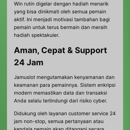
Win rutin digelar dengan hadiah menarik
yang bisa dinikmati oleh semua pemain
aktif. Ini menjadi motivasi tambahan bagi
pemain untuk terus bermain dan meraih
hadiah spektakuler.
Aman, Cepat & Support
24 Jam
Jamuslot mengutamakan kenyamanan dan
keamanan para pemainnya. Sistem enkripsi
modern memastikan data dan transaksi
Anda selalu terlindungi dari risiko cyber.
Didukung oleh layanan customer service 24
jam non-stop, semua pertanyaan atau
kendala pemain akan ditangani secara