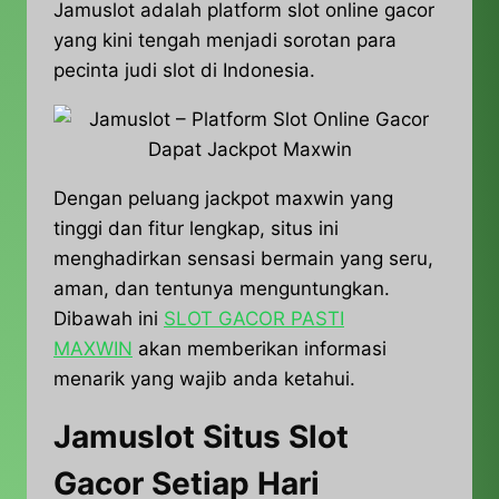
Jamuslot adalah platform slot online gacor
yang kini tengah menjadi sorotan para
pecinta judi slot di Indonesia.
Dengan peluang jackpot maxwin yang
tinggi dan fitur lengkap, situs ini
menghadirkan sensasi bermain yang seru,
aman, dan tentunya menguntungkan.
Dibawah ini
SLOT GACOR PASTI
MAXWIN
akan memberikan informasi
menarik yang wajib anda ketahui.
Jamuslot Situs Slot
Gacor Setiap Hari