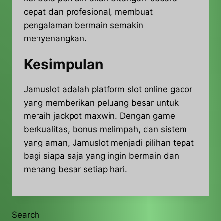
cepat dan profesional, membuat
pengalaman bermain semakin
menyenangkan.
Kesimpulan
Jamuslot adalah platform slot online gacor
yang memberikan peluang besar untuk
meraih jackpot maxwin. Dengan game
berkualitas, bonus melimpah, dan sistem
yang aman, Jamuslot menjadi pilihan tepat
bagi siapa saja yang ingin bermain dan
menang besar setiap hari.
Search