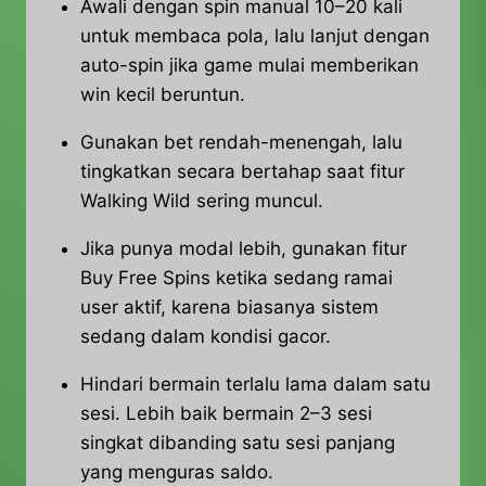
Awali dengan spin manual 10–20 kali
untuk membaca pola, lalu lanjut dengan
auto-spin jika game mulai memberikan
win kecil beruntun.
Gunakan bet rendah-menengah, lalu
tingkatkan secara bertahap saat fitur
Walking Wild sering muncul.
Jika punya modal lebih, gunakan fitur
Buy Free Spins ketika sedang ramai
user aktif, karena biasanya sistem
sedang dalam kondisi gacor.
Hindari bermain terlalu lama dalam satu
sesi. Lebih baik bermain 2–3 sesi
singkat dibanding satu sesi panjang
yang menguras saldo.