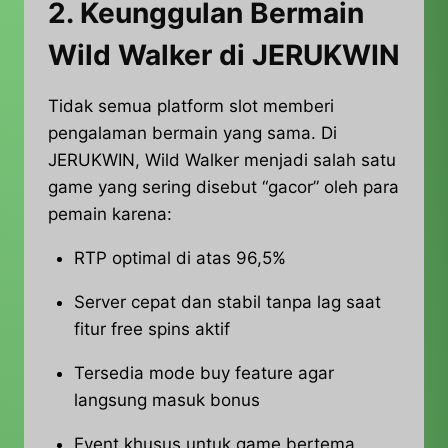
2. Keunggulan Bermain
Wild Walker di JERUKWIN
Tidak semua platform slot memberi
pengalaman bermain yang sama. Di
JERUKWIN, Wild Walker menjadi salah satu
game yang sering disebut “gacor” oleh para
pemain karena:
RTP optimal di atas 96,5%
Server cepat dan stabil tanpa lag saat
fitur free spins aktif
Tersedia mode buy feature agar
langsung masuk bonus
Event khusus untuk game bertema