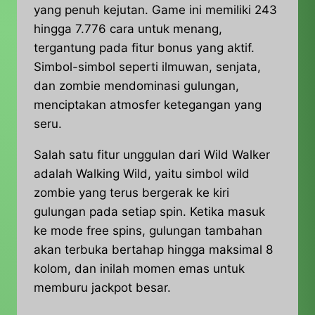
yang penuh kejutan. Game ini memiliki 243
hingga 7.776 cara untuk menang,
tergantung pada fitur bonus yang aktif.
Simbol-simbol seperti ilmuwan, senjata,
dan zombie mendominasi gulungan,
menciptakan atmosfer ketegangan yang
seru.
Salah satu fitur unggulan dari Wild Walker
adalah Walking Wild, yaitu simbol wild
zombie yang terus bergerak ke kiri
gulungan pada setiap spin. Ketika masuk
ke mode free spins, gulungan tambahan
akan terbuka bertahap hingga maksimal 8
kolom, dan inilah momen emas untuk
memburu jackpot besar.