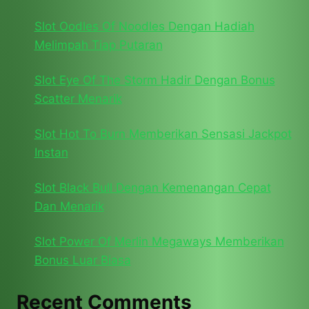
Slot Oodles Of Noodles Dengan Hadiah
Melimpah Tiap Putaran
Slot Eye Of The Storm Hadir Dengan Bonus
Scatter Menarik
Slot Hot To Burn Memberikan Sensasi Jackpot
Instan
Slot Black Bull Dengan Kemenangan Cepat
Dan Menarik
Slot Power Of Merlin Megaways Memberikan
Bonus Luar Biasa
Recent Comments