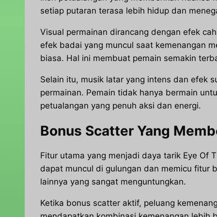
setiap putaran terasa lebih hidup dan mene
Visual permainan dirancang dengan efek cah
efek badai yang muncul saat kemenangan me
biasa. Hal ini membuat pemain semakin ter
Selain itu, musik latar yang intens dan efe
permainan. Pemain tidak hanya bermain unt
petualangan yang penuh aksi dan energi.
Bonus Scatter Yang Membe
Fitur utama yang menjadi daya tarik Eye Of T
dapat muncul di gulungan dan memicu fitur b
lainnya yang sangat menguntungkan.
Ketika bonus scatter aktif, peluang kemenan
mendapatkan kombinasi kemenangan lebih b