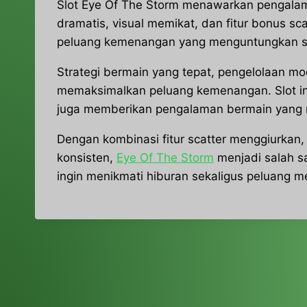
Slot Eye Of The Storm menawarkan pengala
dramatis, visual memikat, dan fitur bonus s
peluang kemenangan yang menguntungkan se
Strategi bermain yang tepat, pengelolaan m
memaksimalkan peluang kemenangan. Slot in
juga memberikan pengalaman bermain yang 
Dengan kombinasi fitur scatter menggiurkan
konsisten,
Eye Of The Storm
menjadi salah sa
ingin menikmati hiburan sekaligus peluang m