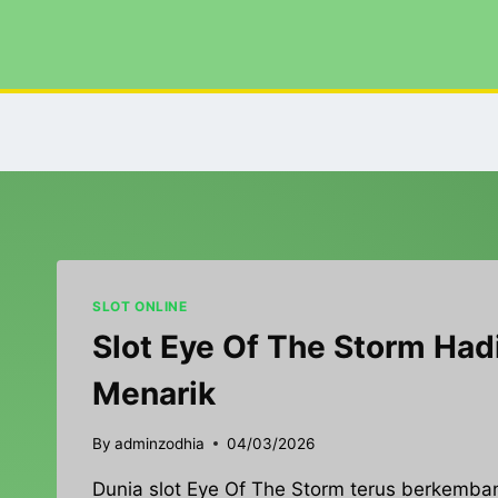
Skip
to
content
SLOT ONLINE
Slot Eye Of The Storm Had
Menarik
By
adminzodhia
04/03/2026
Dunia slot Eye Of The Storm terus berkemb