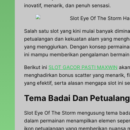
inovatif, menarik, dan penuh sensasi.
Salah satu slot yang kini mulai banyak dimi
petualangan dan kekuatan alam yang menghadi
yang menggiurkan. Dengan konsep permainan
ini mampu memberikan pengalaman bermain 
Berikut ini
SLOT GACOR PASTI MAXWIN
akan
menghadirkan bonus scatter yang menarik, fi
yang efektif, serta alasan mengapa slot ini 
Tema Badai Dan Petualan
Slot Eye Of The Storm mengusung tema bada
dalam permainan menampilkan elemen seperti 
ikon petualangan yang memberikan nuansa m