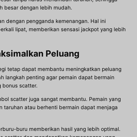
h besar dengan lebih mudah.
ikan dengan pengganda kemenangan. Hal ini
kali lipat, memberikan sensasi jackpot yang lebih
aksimalkan Peluang
tegi tetap dapat membantu meningkatkan peluang
h langkah penting agar pemain dapat bermain
 bonus scatter.
mbol scatter juga sangat membantu. Pemain yang
n taruhan atau berhenti bermain dapat menjaga
erburu-buru memberikan hasil yang lebih optimal.