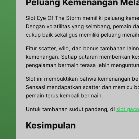
Peluang Kemenangan Melal
Slot Eye Of The Storm memiliki peluang keme
Dengan volatilitas yang seimbang, pemain 
cukup baik sekaligus memiliki peluang meraih
Fitur scatter, wild, dan bonus tambahan lai
kemenangan. Setiap putaran memberikan ke
pengalaman bermain terasa lebih menguntu
Slot ini membuktikan bahwa kemenangan besar
Sensasi mendapatkan scatter dan memicu b
pemain terus kembali bermain.
Untuk tambahan sudut pandang, di
slot gaco
Kesimpulan