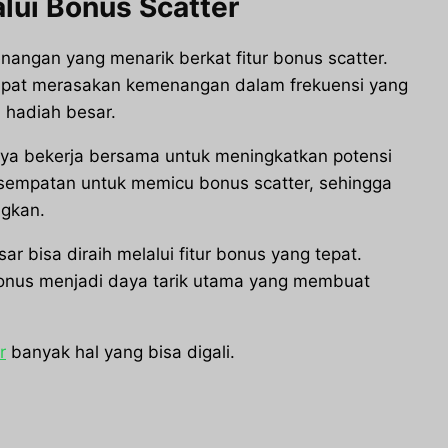
ui Bonus Scatter
nangan yang menarik berkat fitur bonus scatter.
dapat merasakan kemenangan dalam frekuensi yang
 hadiah besar.
nnya bekerja bersama untuk meningkatkan potensi
sempatan untuk memicu bonus scatter, sehingga
ngkan.
 bisa diraih melalui fitur bonus yang tepat.
onus menjadi daya tarik utama yang membuat
r
banyak hal yang bisa digali.