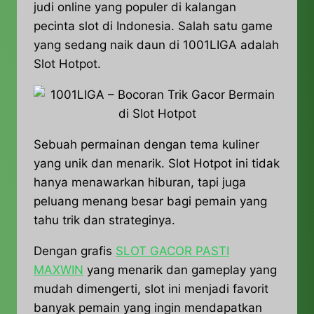
judi online yang populer di kalangan
pecinta slot di Indonesia. Salah satu game
yang sedang naik daun di 1001LIGA adalah
Slot Hotpot.
Sebuah permainan dengan tema kuliner
yang unik dan menarik. Slot Hotpot ini tidak
hanya menawarkan hiburan, tapi juga
peluang menang besar bagi pemain yang
tahu trik dan strateginya.
Dengan grafis
SLOT GACOR PASTI
MAXWIN
yang menarik dan gameplay yang
mudah dimengerti, slot ini menjadi favorit
banyak pemain yang ingin mendapatkan