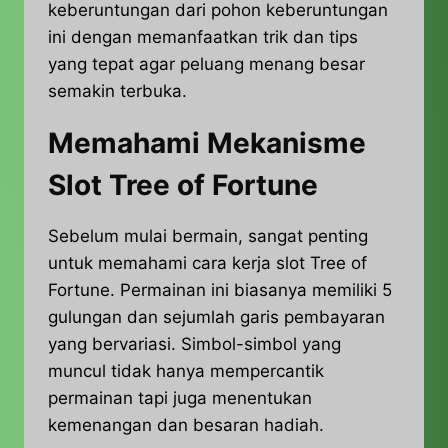
keberuntungan dari pohon keberuntungan
ini dengan memanfaatkan trik dan tips
yang tepat agar peluang menang besar
semakin terbuka.
Memahami Mekanisme
Slot Tree of Fortune
Sebelum mulai bermain, sangat penting
untuk memahami cara kerja slot Tree of
Fortune. Permainan ini biasanya memiliki 5
gulungan dan sejumlah garis pembayaran
yang bervariasi. Simbol-simbol yang
muncul tidak hanya mempercantik
permainan tapi juga menentukan
kemenangan dan besaran hadiah.