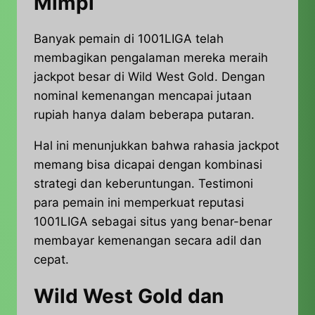
Mimpi
Banyak pemain di 1001LIGA telah
membagikan pengalaman mereka meraih
jackpot besar di Wild West Gold. Dengan
nominal kemenangan mencapai jutaan
rupiah hanya dalam beberapa putaran.
Hal ini menunjukkan bahwa rahasia jackpot
memang bisa dicapai dengan kombinasi
strategi dan keberuntungan. Testimoni
para pemain ini memperkuat reputasi
1001LIGA sebagai situs yang benar-benar
membayar kemenangan secara adil dan
cepat.
Wild West Gold dan