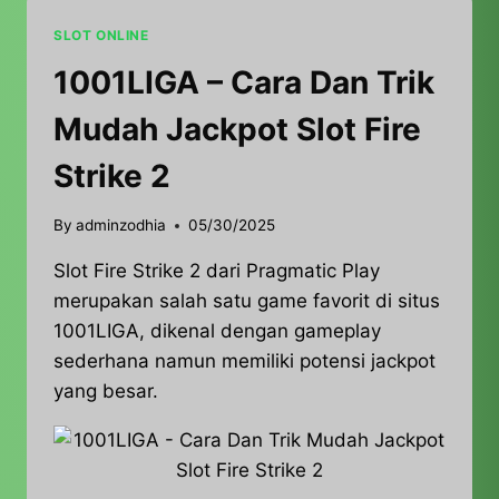
SLOT ONLINE
1001LIGA – Cara Dan Trik
Mudah Jackpot Slot Fire
Strike 2
By
adminzodhia
05/30/2025
Slot Fire Strike 2 dari Pragmatic Play
merupakan salah satu game favorit di situs
1001LIGA, dikenal dengan gameplay
sederhana namun memiliki potensi jackpot
yang besar.