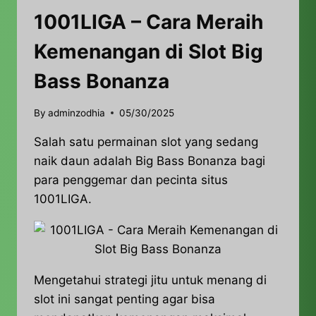
1001LIGA – Cara Meraih
Kemenangan di Slot Big
Bass Bonanza
By
adminzodhia
05/30/2025
Salah satu permainan slot yang sedang
naik daun adalah Big Bass Bonanza bagi
para penggemar dan pecinta situs
1001LIGA.
Mengetahui strategi jitu untuk menang di
slot ini sangat penting agar bisa