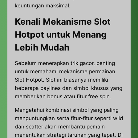
keuntungan maksimal.
Kenali Mekanisme Slot
Hotpot untuk Menang
Lebih Mudah
Sebelum menerapkan trik gacor, penting
untuk memahami mekanisme permainan
Slot Hotpot. Slot ini biasanya memiliki
beberapa paylines dan simbol khusus yang
memberikan bonus atau fitur free spin.
Mengetahui kombinasi simbol yang paling
menguntungkan serta fitur-fitur seperti wild
dan scatter akan membantu pemain
menentukan strategi taruhan yang tepat. Di