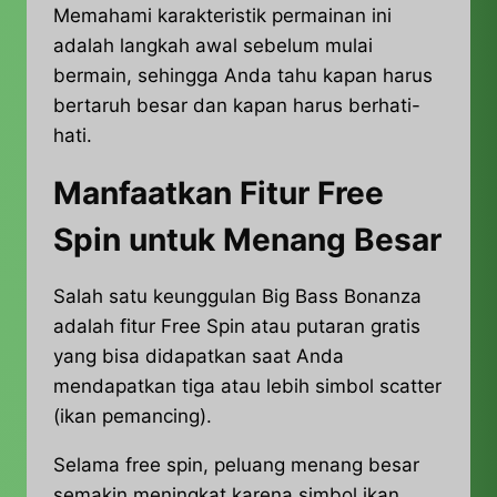
Memahami karakteristik permainan ini
adalah langkah awal sebelum mulai
bermain, sehingga Anda tahu kapan harus
bertaruh besar dan kapan harus berhati-
hati.
Manfaatkan Fitur Free
Spin untuk Menang Besar
Salah satu keunggulan Big Bass Bonanza
adalah fitur Free Spin atau putaran gratis
yang bisa didapatkan saat Anda
mendapatkan tiga atau lebih simbol scatter
(ikan pemancing).
Selama free spin, peluang menang besar
semakin meningkat karena simbol ikan