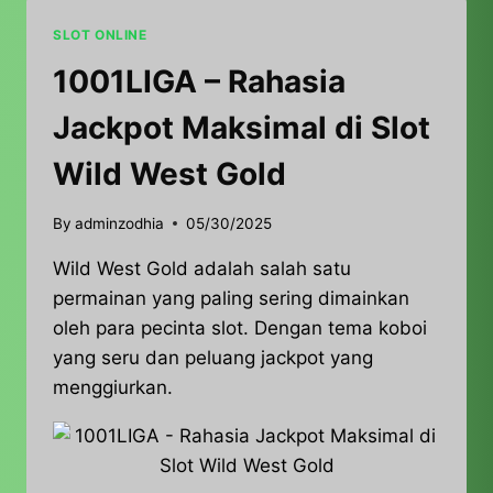
SLOT ONLINE
1001LIGA – Rahasia
Jackpot Maksimal di Slot
Wild West Gold
By
adminzodhia
05/30/2025
Wild West Gold adalah salah satu
permainan yang paling sering dimainkan
oleh para pecinta slot. Dengan tema koboi
yang seru dan peluang jackpot yang
menggiurkan.