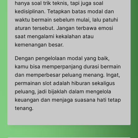
hanya soal trik teknis, tapi juga soal
kedisiplinan. Tetapkan batas modal dan
waktu bermain sebelum mulai, lalu patuhi
aturan tersebut. Jangan terbawa emosi
saat mengalami kekalahan atau
kemenangan besar.
Dengan pengelolaan modal yang baik,
kamu bisa memperpanjang durasi bermain
dan memperbesar peluang menang. Ingat,
permainan slot adalah hiburan sekaligus
peluang, jadi bijaklah dalam mengelola
keuangan dan menjaga suasana hati tetap
tenang.