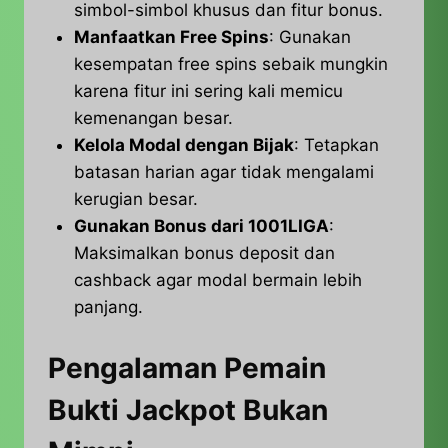
simbol-simbol khusus dan fitur bonus.
Manfaatkan Free Spins
: Gunakan
kesempatan free spins sebaik mungkin
karena fitur ini sering kali memicu
kemenangan besar.
Kelola Modal dengan Bijak
: Tetapkan
batasan harian agar tidak mengalami
kerugian besar.
Gunakan Bonus dari 1001LIGA
:
Maksimalkan bonus deposit dan
cashback agar modal bermain lebih
panjang.
Pengalaman Pemain
Bukti Jackpot Bukan