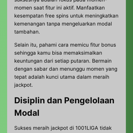
momen saat fitur ini aktif. Manfaatkan
kesempatan free spins untuk meningkatkan
kemenangan tanpa mengeluarkan modal
tambahan.
Selain itu, pahami cara memicu fitur bonus
sehingga kamu bisa memaksimalkan
keuntungan dari setiap putaran. Bermain
dengan sabar dan menunggu momen yang
tepat adalah kunci utama dalam meraih
jackpot.
Disiplin dan Pengelolaan
Modal
Sukses meraih jackpot di 1001LIGA tidak