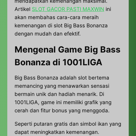
mendapatkan kemenangan maksimal.
Artikel
SLOT GACOR PASTI MAXWIN
ini
akan membahas cara-cara meraih
kemenangan di slot Big Bass Bonanza
dengan mudah dan efektif.
Mengenal Game Big Bass
Bonanza di 1001LIGA
Big Bass Bonanza adalah slot bertema
memancing yang menawarkan sensasi
bermain unik dan hadiah menarik. Di
1001LIGA, game ini memiliki grafik yang
cerah dan fitur bonus yang menggoda.
Seperti putaran gratis dan simbol ikan yang
dapat meningkatkan kemenangan.