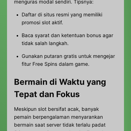
menguras modal sendiri. Tipsnya:
Daftar di situs resmi yang memiliki
promosi slot aktif.
Baca syarat dan ketentuan bonus agar
tidak salah langkah.
Gunakan putaran gratis untuk mengejar
fitur Free Spins dalam game.
Bermain di Waktu yang
Tepat dan Fokus
Meskipun slot bersifat acak, banyak
pemain berpengalaman menyarankan
bermain saat server tidak terlalu padat