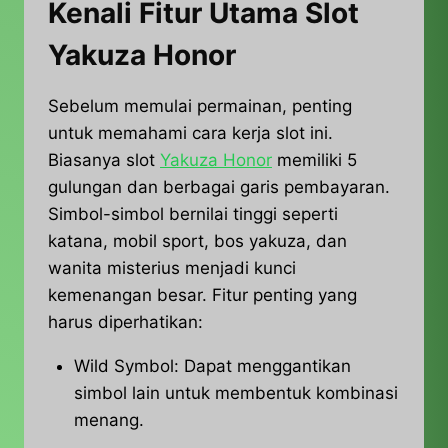
Kenali Fitur Utama Slot
Yakuza Honor
Sebelum memulai permainan, penting
untuk memahami cara kerja slot ini.
Biasanya slot
Yakuza Honor
memiliki 5
gulungan dan berbagai garis pembayaran.
Simbol-simbol bernilai tinggi seperti
katana, mobil sport, bos yakuza, dan
wanita misterius menjadi kunci
kemenangan besar. Fitur penting yang
harus diperhatikan:
Wild Symbol: Dapat menggantikan
simbol lain untuk membentuk kombinasi
menang.