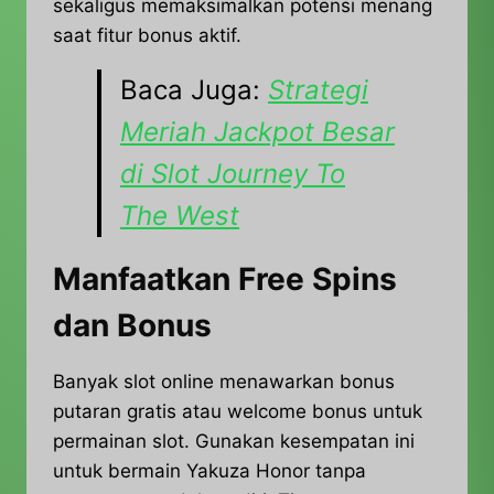
sekaligus memaksimalkan potensi menang
saat fitur bonus aktif.
Baca Juga:
Strategi
Meriah Jackpot Besar
di Slot Journey To
The West
Manfaatkan Free Spins
dan Bonus
Banyak slot online menawarkan bonus
putaran gratis atau welcome bonus untuk
permainan slot. Gunakan kesempatan ini
untuk bermain Yakuza Honor tanpa