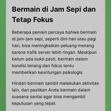
Bermain di Jam Sepi dan
Tetap Fokus
Beberapa pemain percaya bahwa bermain
di jam-jam sepi, seperti dini hari atau pagi
hari, bisa meningkatkan peluang menang
karena trafik server lebih ringan. Meskipun
belum ada bukti pasti, bermain dalam
kondisi tenang dan fokus tentu
memberikan keuntungan psikologis.
Hindari bermain sambil melakukan aktivitas
lain, dan pastikan Anda bermain dalam
suasana santai agar bisa mengambil
keputusan yang tepat.