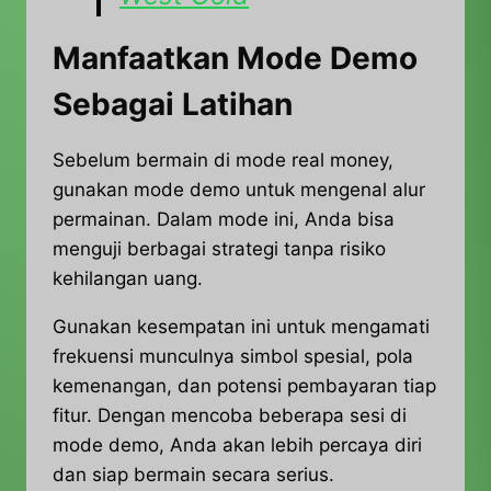
Manfaatkan Mode Demo
Sebagai Latihan
Sebelum bermain di mode real money,
gunakan mode demo untuk mengenal alur
permainan. Dalam mode ini, Anda bisa
menguji berbagai strategi tanpa risiko
kehilangan uang.
Gunakan kesempatan ini untuk mengamati
frekuensi munculnya simbol spesial, pola
kemenangan, dan potensi pembayaran tiap
fitur. Dengan mencoba beberapa sesi di
mode demo, Anda akan lebih percaya diri
dan siap bermain secara serius.