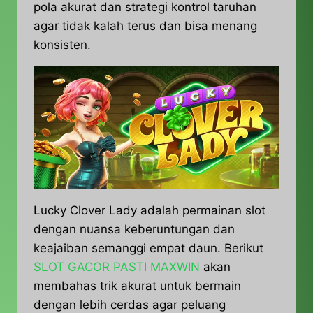
pola akurat dan strategi kontrol taruhan
agar tidak kalah terus dan bisa menang
konsisten.
Lucky Clover Lady adalah permainan slot
dengan nuansa keberuntungan dan
keajaiban semanggi empat daun. Berikut
SLOT GACOR PASTI MAXWIN
akan
membahas trik akurat untuk bermain
dengan lebih cerdas agar peluang