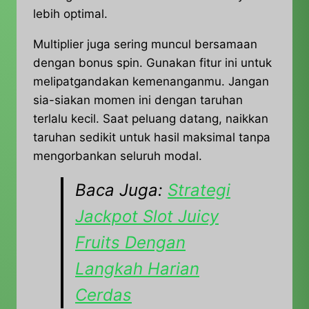
lebih optimal.
Multiplier juga sering muncul bersamaan
dengan bonus spin. Gunakan fitur ini untuk
melipatgandakan kemenanganmu. Jangan
sia-siakan momen ini dengan taruhan
terlalu kecil. Saat peluang datang, naikkan
taruhan sedikit untuk hasil maksimal tanpa
mengorbankan seluruh modal.
Baca Juga:
Strategi
Jackpot Slot Juicy
Fruits Dengan
Langkah Harian
Cerdas