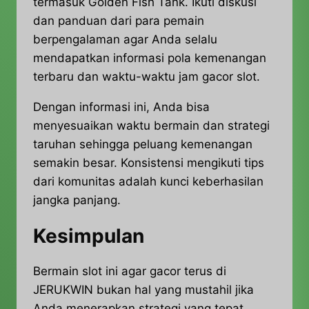
termasuk Golden Fish Tank. Ikuti diskusi
dan panduan dari para pemain
berpengalaman agar Anda selalu
mendapatkan informasi pola kemenangan
terbaru dan waktu-waktu jam gacor slot.
Dengan informasi ini, Anda bisa
menyesuaikan waktu bermain dan strategi
taruhan sehingga peluang kemenangan
semakin besar. Konsistensi mengikuti tips
dari komunitas adalah kunci keberhasilan
jangka panjang.
Kesimpulan
Bermain slot ini agar gacor terus di
JERUKWIN bukan hal yang mustahil jika
Anda menerapkan strategi yang tepat.