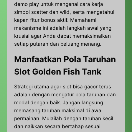
demo play untuk mengenal cara kerja
simbol scatter dan wild, serta mengetahui
kapan fitur bonus aktif. Memahami
mekanisme ini adalah langkah awal yang
krusial agar Anda dapat memaksimalkan
setiap putaran dan peluang menang.
Manfaatkan Pola Taruhan
Slot Golden Fish Tank
Strategi utama agar slot bisa gacor terus
adalah dengan mengatur pola taruhan dan
modal dengan baik. Jangan langsung
memasang taruhan maksimal di awal
permainan. Mulailah dengan taruhan kecil
dan naikkan secara bertahap sesuai