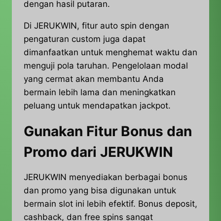
dengan hasil putaran.
Di JERUKWIN, fitur auto spin dengan
pengaturan custom juga dapat
dimanfaatkan untuk menghemat waktu dan
menguji pola taruhan. Pengelolaan modal
yang cermat akan membantu Anda
bermain lebih lama dan meningkatkan
peluang untuk mendapatkan jackpot.
Gunakan Fitur Bonus dan
Promo dari JERUKWIN
JERUKWIN menyediakan berbagai bonus
dan promo yang bisa digunakan untuk
bermain slot ini lebih efektif. Bonus deposit,
cashback, dan free spins sangat