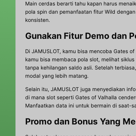
Main cerdas berarti tahu kapan harus menai
pola spin dan pemanfaatan fitur Wild denga
konsisten.
Gunakan Fitur Demo dan P
Di JAMUSLOT, kamu bisa mencoba Gates of Va
kamu bisa membaca pola slot, melihat siklus
tanpa kehilangan saldo asli. Setelah terbia
modal yang lebih matang.
Selain itu, JAMUSLOT juga menyediakan info
di mana slot seperti Gates of Valhalla cen
Manfaatkan data ini untuk bermain di saat-sa
Promo dan Bonus Yang M