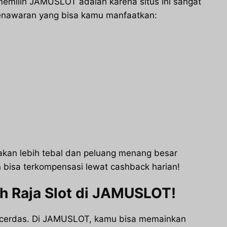
emilih JAMUSLOT adalah karena situs ini sangat
enawaran yang bisa kamu manfaatkan:
kan lebih tebal dan peluang menang besar
 bisa terkompensasi lewat cashback harian!
h Raja Slot di JAMUSLOT!
i cerdas. Di JAMUSLOT, kamu bisa memainkan