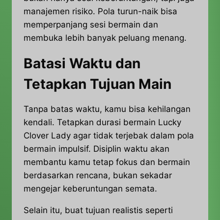
manajemen risiko. Pola turun-naik bisa
memperpanjang sesi bermain dan
membuka lebih banyak peluang menang.
Batasi Waktu dan
Tetapkan Tujuan Main
Tanpa batas waktu, kamu bisa kehilangan
kendali. Tetapkan durasi bermain Lucky
Clover Lady agar tidak terjebak dalam pola
bermain impulsif. Disiplin waktu akan
membantu kamu tetap fokus dan bermain
berdasarkan rencana, bukan sekadar
mengejar keberuntungan semata.
Selain itu, buat tujuan realistis seperti