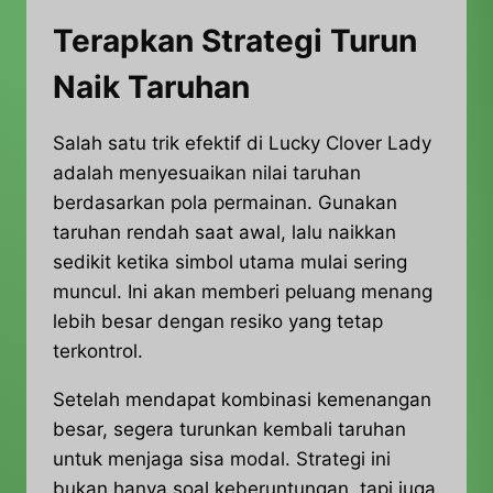
Terapkan Strategi Turun
Naik Taruhan
Salah satu trik efektif di Lucky Clover Lady
adalah menyesuaikan nilai taruhan
berdasarkan pola permainan. Gunakan
taruhan rendah saat awal, lalu naikkan
sedikit ketika simbol utama mulai sering
muncul. Ini akan memberi peluang menang
lebih besar dengan resiko yang tetap
terkontrol.
Setelah mendapat kombinasi kemenangan
besar, segera turunkan kembali taruhan
untuk menjaga sisa modal. Strategi ini
bukan hanya soal keberuntungan, tapi juga