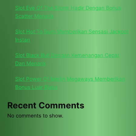
Slot Eye Of The Storm Hadir Dengan Bonus
Scatter Menarik
Slot Hot To Burn Memberikan Sensasi Jackpot
Instan
Slot Black Bull Dengan Kemenangan Cepat
Dan Menarik
Slot Power Of Merlin Megaways Memberikan
Bonus Luar Biasa
Recent Comments
No comments to show.