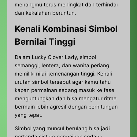
menangmu terus meningkat dan terhindar
dari kekalahan beruntun.
Kenali Kombinasi Simbol
Bernilai Tinggi
Dalam Lucky Clover Lady, simbol
semanggi, lentera, dan wanita periang
memiliki nilai kemenangan tinggi. Kenali
urutan simbol tersebut agar kamu tahu
kapan permainan sedang masuk ke fase
menguntungkan dan bisa mengatur ritme
bermain lebih agresif dengan perhitungan
yang tepat.
Simbol yang muncul berulang bisa jadi
pertanda sistem permainan sedang