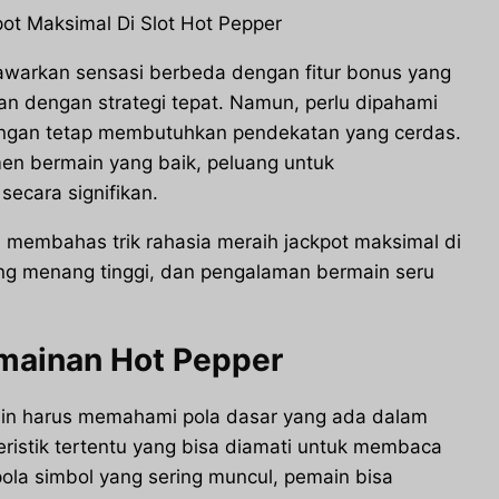
awarkan sensasi berbeda dengan fitur bonus yang
n dengan strategi tepat. Namun, perlu dipahami
ungan tetap membutuhkan pendekatan yang cerdas.
en bermain yang baik, peluang untuk
ecara signifikan.
 membahas trik rahasia meraih jackpot maksimal di
ang menang tinggi, dan pengalaman bermain seru
mainan Hot Pepper
ain harus memahami pola dasar yang ada dalam
teristik tertentu yang bisa diamati untuk membaca
la simbol yang sering muncul, pemain bisa