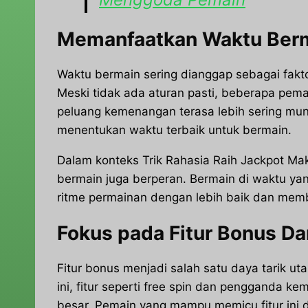
Memanfaatkan Waktu Berm
Waktu bermain sering dianggap sebagai fakt
Meski tidak ada aturan pasti, beberapa pem
peluang kemenangan terasa lebih sering mun
menentukan waktu terbaik untuk bermain.
Dalam konteks Trik Rahasia Raih Jackpot Mak
bermain juga berperan. Bermain di waktu y
ritme permainan dengan lebih baik dan memb
Fokus pada Fitur Bonus Da
Fitur bonus menjadi salah satu daya tarik u
ini, fitur seperti free spin dan pengganda k
besar. Pemain yang mampu memicu fitur ini di