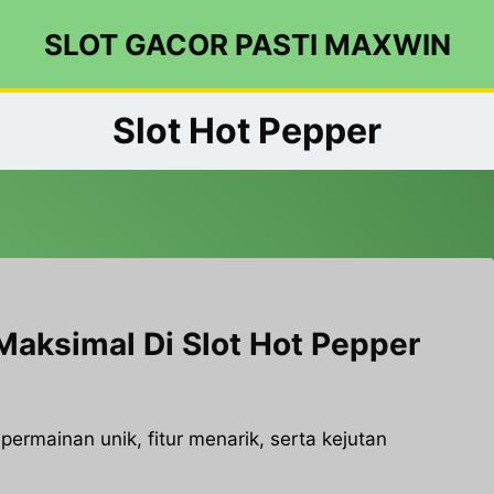
SLOT GACOR PASTI MAXWIN
Slot Hot Pepper
 Maksimal Di Slot Hot Pepper
permainan unik, fitur menarik, serta kejutan