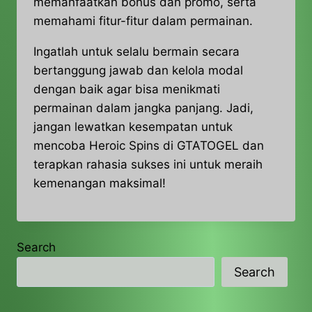
memanfaatkan bonus dan promo, serta
memahami fitur-fitur dalam permainan.
Ingatlah untuk selalu bermain secara
bertanggung jawab dan kelola modal
dengan baik agar bisa menikmati
permainan dalam jangka panjang. Jadi,
jangan lewatkan kesempatan untuk
mencoba Heroic Spins di GTATOGEL dan
terapkan rahasia sukses ini untuk meraih
kemenangan maksimal!
Search
Search