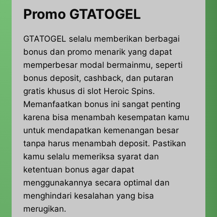
Promo GTATOGEL
GTATOGEL selalu memberikan berbagai
bonus dan promo menarik yang dapat
memperbesar modal bermainmu, seperti
bonus deposit, cashback, dan putaran
gratis khusus di slot Heroic Spins.
Memanfaatkan bonus ini sangat penting
karena bisa menambah kesempatan kamu
untuk mendapatkan kemenangan besar
tanpa harus menambah deposit. Pastikan
kamu selalu memeriksa syarat dan
ketentuan bonus agar dapat
menggunakannya secara optimal dan
menghindari kesalahan yang bisa
merugikan.