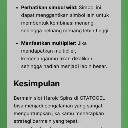
Perhatikan simbol wild:
Simbol ini
dapat menggantikan simbol lain untuk
membentuk kombinasi menang,
sehingga peluang menang lebih tinggi.
Manfaatkan multiplier:
Jika
mendapatkan multiplier,
kemenanganmu akan dikalikan
sehingga hadiah menjadi lebih besar.
Kesimpulan
Bermain slot Heroic Spins di GTATOGEL
bisa menjadi pengalaman yang sangat
menguntungkan jika kamu menerapkan
strategi bermain yang tepat,