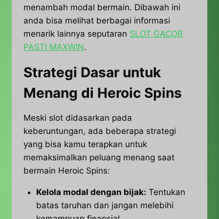
menambah modal bermain. Dibawah ini
anda bisa melihat berbagai informasi
menarik lainnya seputaran
SLOT GACOR
PASTI MAXWIN
.
Strategi Dasar untuk
Menang di Heroic Spins
Meski slot didasarkan pada
keberuntungan, ada beberapa strategi
yang bisa kamu terapkan untuk
memaksimalkan peluang menang saat
bermain Heroic Spins:
Kelola modal dengan bijak:
Tentukan
batas taruhan dan jangan melebihi
kemampuan finansial.