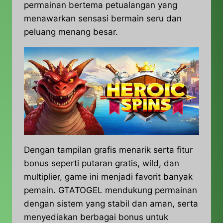
permainan bertema petualangan yang
menawarkan sensasi bermain seru dan
peluang menang besar.
Dengan tampilan grafis menarik serta fitur
bonus seperti putaran gratis, wild, dan
multiplier, game ini menjadi favorit banyak
pemain. GTATOGEL mendukung permainan
dengan sistem yang stabil dan aman, serta
menyediakan berbagai bonus untuk