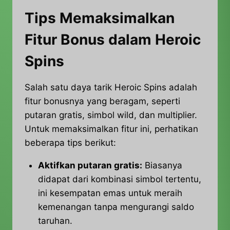
Tips Memaksimalkan
Fitur Bonus dalam Heroic
Spins
Salah satu daya tarik Heroic Spins adalah
fitur bonusnya yang beragam, seperti
putaran gratis, simbol wild, dan multiplier.
Untuk memaksimalkan fitur ini, perhatikan
beberapa tips berikut:
Aktifkan putaran gratis:
Biasanya
didapat dari kombinasi simbol tertentu,
ini kesempatan emas untuk meraih
kemenangan tanpa mengurangi saldo
taruhan.