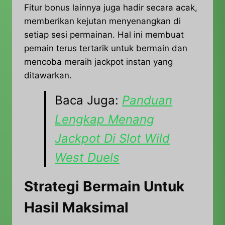
Fitur bonus lainnya juga hadir secara acak,
memberikan kejutan menyenangkan di
setiap sesi permainan. Hal ini membuat
pemain terus tertarik untuk bermain dan
mencoba meraih jackpot instan yang
ditawarkan.
Baca Juga:
Panduan
Lengkap Menang
Jackpot Di Slot Wild
West Duels
Strategi Bermain Untuk
Hasil Maksimal