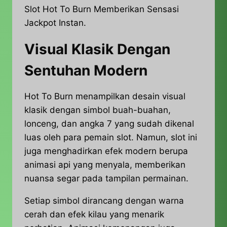
Slot Hot To Burn Memberikan Sensasi
Jackpot Instan.
Visual Klasik Dengan
Sentuhan Modern
Hot To Burn menampilkan desain visual
klasik dengan simbol buah-buahan,
lonceng, dan angka 7 yang sudah dikenal
luas oleh para pemain slot. Namun, slot ini
juga menghadirkan efek modern berupa
animasi api yang menyala, memberikan
nuansa segar pada tampilan permainan.
Setiap simbol dirancang dengan warna
cerah dan efek kilau yang menarik