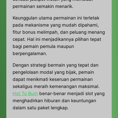
permainan semakin menarik.
Keunggulan utama permainan ini terletak
pada mekanisme yang mudah dipahami,
fitur bonus melimpah, dan peluang menang
cepat. Hal ini menjadikannya pilihan tepat
bagi pemain pemula maupun
berpengalaman.
Dengan strategi bermain yang tepat dan
pengelolaan modal yang bijak, pemain
dapat menikmati keseruan permainan
sekaligus meraih kemenangan maksimal.
Hot To Burn
benar-benar menjadi slot yang
menghadirkan hiburan dan keuntungan
dalam satu paket lengkap.