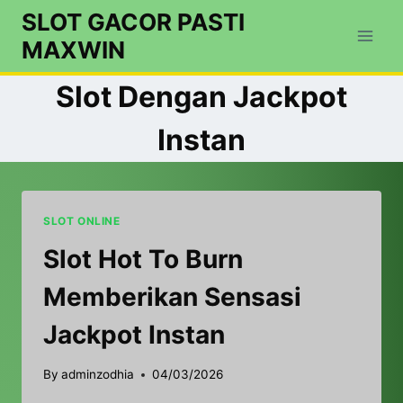
Skip
SLOT GACOR PASTI
to
MAXWIN
content
Slot Dengan Jackpot
Instan
SLOT ONLINE
Slot Hot To Burn
Memberikan Sensasi
Jackpot Instan
By
adminzodhia
04/03/2026