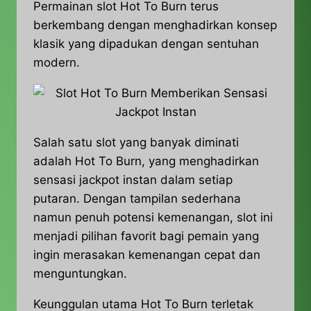
Permainan slot Hot To Burn terus
berkembang dengan menghadirkan konsep
klasik yang dipadukan dengan sentuhan
modern.
Salah satu slot yang banyak diminati
adalah Hot To Burn, yang menghadirkan
sensasi jackpot instan dalam setiap
putaran. Dengan tampilan sederhana
namun penuh potensi kemenangan, slot ini
menjadi pilihan favorit bagi pemain yang
ingin merasakan kemenangan cepat dan
menguntungkan.
Keunggulan utama Hot To Burn terletak