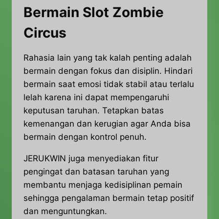
Bermain Slot Zombie
Circus
Rahasia lain yang tak kalah penting adalah
bermain dengan fokus dan disiplin. Hindari
bermain saat emosi tidak stabil atau terlalu
lelah karena ini dapat mempengaruhi
keputusan taruhan. Tetapkan batas
kemenangan dan kerugian agar Anda bisa
bermain dengan kontrol penuh.
JERUKWIN juga menyediakan fitur
pengingat dan batasan taruhan yang
membantu menjaga kedisiplinan pemain
sehingga pengalaman bermain tetap positif
dan menguntungkan.