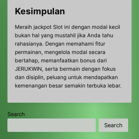
Kesimpulan
Meraih jackpot Slot ini dengan modal kecil
bukan hal yang mustahil jika Anda tahu
rahasianya. Dengan memahami fitur
permainan, mengelola modal secara
bertahap, memanfaatkan bonus dari
JERUKWIN, serta bermain dengan fokus
dan disiplin, peluang untuk mendapatkan
kemenangan besar semakin terbuka lebar.
Search
Search