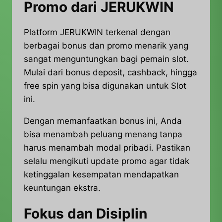
Promo dari JERUKWIN
Platform JERUKWIN terkenal dengan
berbagai bonus dan promo menarik yang
sangat menguntungkan bagi pemain slot.
Mulai dari bonus deposit, cashback, hingga
free spin yang bisa digunakan untuk Slot
ini.
Dengan memanfaatkan bonus ini, Anda
bisa menambah peluang menang tanpa
harus menambah modal pribadi. Pastikan
selalu mengikuti update promo agar tidak
ketinggalan kesempatan mendapatkan
keuntungan ekstra.
Fokus dan Disiplin