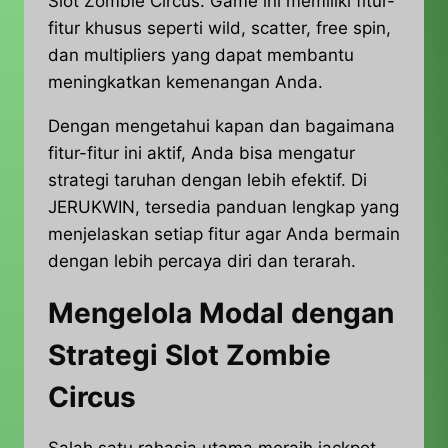
Slot Zombie Circus. Game ini memiliki fitur-
fitur khusus seperti wild, scatter, free spin,
dan multipliers yang dapat membantu
meningkatkan kemenangan Anda.
Dengan mengetahui kapan dan bagaimana
fitur-fitur ini aktif, Anda bisa mengatur
strategi taruhan dengan lebih efektif. Di
JERUKWIN, tersedia panduan lengkap yang
menjelaskan setiap fitur agar Anda bermain
dengan lebih percaya diri dan terarah.
Mengelola Modal dengan
Strategi Slot Zombie
Circus