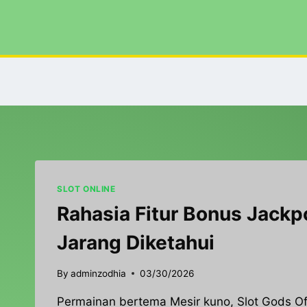
Skip
to
content
SLOT ONLINE
Rahasia Fitur Bonus Jackp
Jarang Diketahui
By
adminzodhia
03/30/2026
Permainan bertema Mesir kuno, Slot Gods Of 