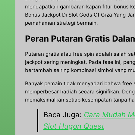
mendapatkan gambaran kapan fitur bonus kemu
Bonus Jackpot Di Slot Gods Of Giza Yang Ja
pemahaman strategi bermain.
Peran Putaran Gratis Dala
Putaran gratis atau free spin adalah salah sat
jackpot sering meningkat. Pada fase ini, pe
bertambah seiring kombinasi simbol yang mu
Banyak pemain tidak menyadari bahwa free 
memperbesar hadiah secara signifikan. Denga
memaksimalkan setiap kesempatan tanpa ha
Baca Juga:
Cara Mudah Me
Slot Hugon Quest