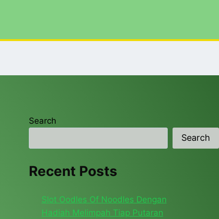
Search
Search
Recent Posts
Slot Oodles Of Noodles Dengan
Hadiah Melimpah Tiap Putaran