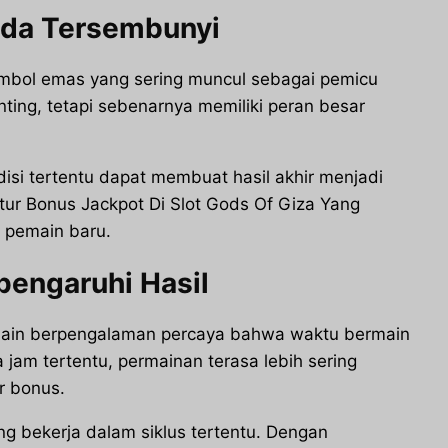
da Tersembunyi
imbol emas yang sering muncul sebagai pemicu
enting, tetapi sebenarnya memiliki peran besar
isi tertentu dapat membuat hasil akhir menjadi
Fitur Bonus Jackpot Di Slot Gods Of Giza Yang
h pemain baru.
engaruhi Hasil
emain berpengalaman percaya bahwa waktu bermain
 jam tertentu, permainan terasa lebih sering
r bonus.
ng bekerja dalam siklus tertentu. Dengan