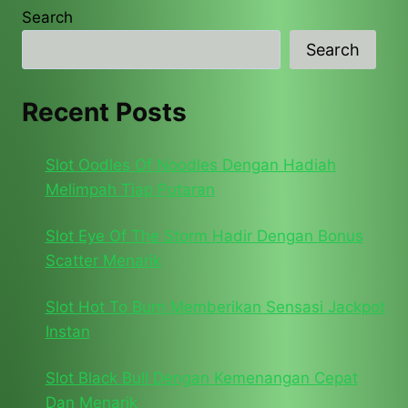
Search
Search
Recent Posts
Slot Oodles Of Noodles Dengan Hadiah
Melimpah Tiap Putaran
Slot Eye Of The Storm Hadir Dengan Bonus
Scatter Menarik
Slot Hot To Burn Memberikan Sensasi Jackpot
Instan
Slot Black Bull Dengan Kemenangan Cepat
Dan Menarik