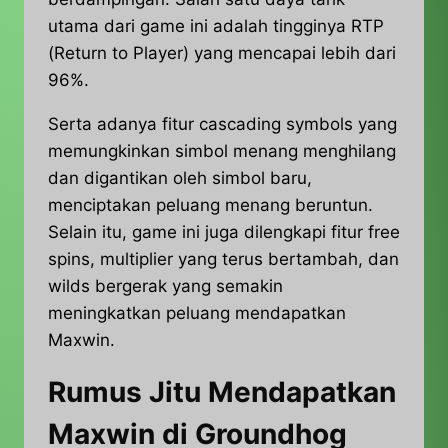
utama dari game ini adalah tingginya RTP
(Return to Player) yang mencapai lebih dari
96%.
Serta adanya fitur cascading symbols yang
memungkinkan simbol menang menghilang
dan digantikan oleh simbol baru,
menciptakan peluang menang beruntun.
Selain itu, game ini juga dilengkapi fitur free
spins, multiplier yang terus bertambah, dan
wilds bergerak yang semakin
meningkatkan peluang mendapatkan
Maxwin.
Rumus Jitu Mendapatkan
Maxwin di Groundhog