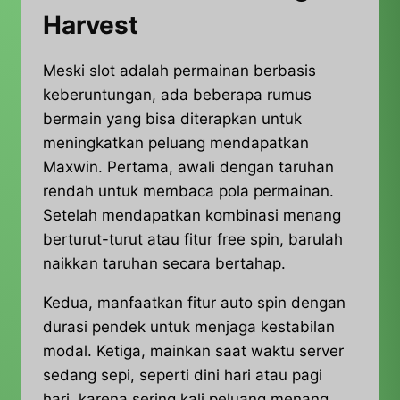
Harvest
Meski slot adalah permainan berbasis
keberuntungan, ada beberapa rumus
bermain yang bisa diterapkan untuk
meningkatkan peluang mendapatkan
Maxwin. Pertama, awali dengan taruhan
rendah untuk membaca pola permainan.
Setelah mendapatkan kombinasi menang
berturut-turut atau fitur free spin, barulah
naikkan taruhan secara bertahap.
Kedua, manfaatkan fitur auto spin dengan
durasi pendek untuk menjaga kestabilan
modal. Ketiga, mainkan saat waktu server
sedang sepi, seperti dini hari atau pagi
hari, karena sering kali peluang menang