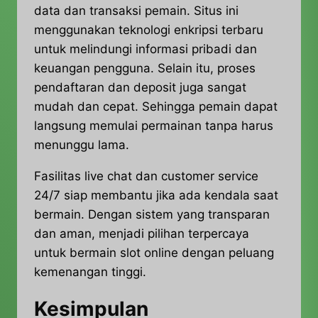
data dan transaksi pemain. Situs ini
menggunakan teknologi enkripsi terbaru
untuk melindungi informasi pribadi dan
keuangan pengguna. Selain itu, proses
pendaftaran dan deposit juga sangat
mudah dan cepat. Sehingga pemain dapat
langsung memulai permainan tanpa harus
menunggu lama.
Fasilitas live chat dan customer service
24/7 siap membantu jika ada kendala saat
bermain. Dengan sistem yang transparan
dan aman, menjadi pilihan terpercaya
untuk bermain slot online dengan peluang
kemenangan tinggi.
Kesimpulan