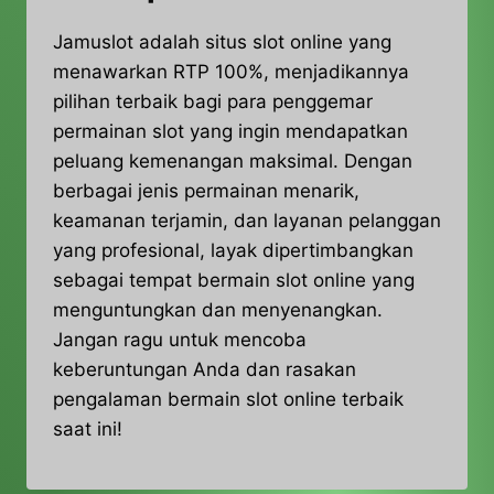
Jamuslot adalah situs slot online yang
menawarkan RTP 100%, menjadikannya
pilihan terbaik bagi para penggemar
permainan slot yang ingin mendapatkan
peluang kemenangan maksimal. Dengan
berbagai jenis permainan menarik,
keamanan terjamin, dan layanan pelanggan
yang profesional, layak dipertimbangkan
sebagai tempat bermain slot online yang
menguntungkan dan menyenangkan.
Jangan ragu untuk mencoba
keberuntungan Anda dan rasakan
pengalaman bermain slot online terbaik
saat ini!