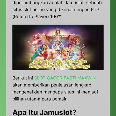
dipertimbangkan adalah Jamuslot, sebuah
situs slot online yang dikenal dengan RTP
(Return to Player) 100%.
Berikut ini
SLOT GACOR PASTI MAXWIN
akan memberikan penjelasan lengkap
mengenai dan mengapa situs ini menjadi
pilihan utama para pemain.
Apa Itu Jamuslot?