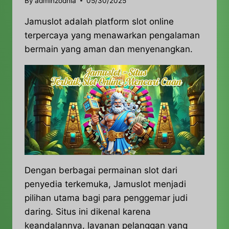
By
adminzodhia
05/30/2025
Jamuslot adalah platform slot online
terpercaya yang menawarkan pengalaman
bermain yang aman dan menyenangkan.
Dengan berbagai permainan slot dari
penyedia terkemuka, Jamuslot menjadi
pilihan utama bagi para penggemar judi
daring. Situs ini dikenal karena
keandalannya, layanan pelanggan yang