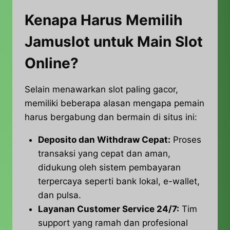
Kenapa Harus Memilih
Jamuslot untuk Main Slot
Online?
Selain menawarkan slot paling gacor,
memiliki beberapa alasan mengapa pemain
harus bergabung dan bermain di situs ini:
Deposito dan Withdraw Cepat:
Proses
transaksi yang cepat dan aman,
didukung oleh sistem pembayaran
terpercaya seperti bank lokal, e-wallet,
dan pulsa.
Layanan Customer Service 24/7:
Tim
support yang ramah dan profesional