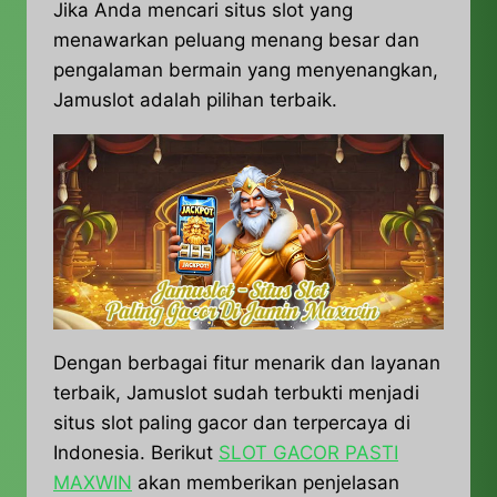
Jika Anda mencari situs slot yang
menawarkan peluang menang besar dan
pengalaman bermain yang menyenangkan,
Jamuslot adalah pilihan terbaik.
Dengan berbagai fitur menarik dan layanan
terbaik, Jamuslot sudah terbukti menjadi
situs slot paling gacor dan terpercaya di
Indonesia. Berikut
SLOT GACOR PASTI
MAXWIN
akan memberikan penjelasan