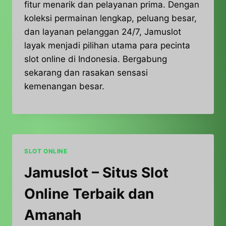
fitur menarik dan pelayanan prima. Dengan
koleksi permainan lengkap, peluang besar,
dan layanan pelanggan 24/7, Jamuslot
layak menjadi pilihan utama para pecinta
slot online di Indonesia. Bergabung
sekarang dan rasakan sensasi
kemenangan besar.
SLOT ONLINE
Jamuslot – Situs Slot
Online Terbaik dan
Amanah