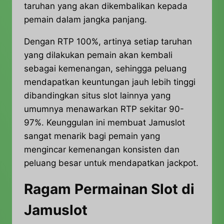
taruhan yang akan dikembalikan kepada
pemain dalam jangka panjang.
Dengan RTP 100%, artinya setiap taruhan
yang dilakukan pemain akan kembali
sebagai kemenangan, sehingga peluang
mendapatkan keuntungan jauh lebih tinggi
dibandingkan situs slot lainnya yang
umumnya menawarkan RTP sekitar 90-
97%. Keunggulan ini membuat Jamuslot
sangat menarik bagi pemain yang
mengincar kemenangan konsisten dan
peluang besar untuk mendapatkan jackpot.
Ragam Permainan Slot di
Jamuslot