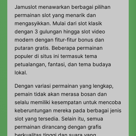
Jamuslot menawarkan berbagai pilihan
permainan slot yang menarik dan
mengasyikkan. Mulai dari slot klasik
dengan 3 gulungan hingga slot video
modern dengan fitur-fitur bonus dan
putaran gratis. Beberapa permainan
populer di situs ini termasuk tema
petualangan, fantasi, dan tema budaya
lokal.
Dengan variasi permainan yang lengkap,
pemain tidak akan merasa bosan dan
selalu memiliki kesempatan untuk mencoba
keberuntungan mereka pada berbagai jenis
slot yang tersedia. Selain itu, semua
permainan dirancang dengan grafis
berkualitas tinggi dan suara yang